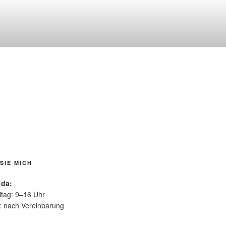
SIE MICH
 da:
itag: 9–16 Uhr
: nach Vereinbarung