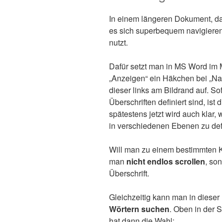
In einem längeren Dokument, das 
es sich superbequem navigiere
nutzt.
Dafür setzt man in MS Word im 
„Anzeigen“ ein Häkchen bei „Na
dieser links am Bildrand auf. S
Überschriften definiert sind, ist
spätestens jetzt wird auch klar, 
in verschiedenen Ebenen zu defin
Will man zu einem bestimmten 
man
nicht endlos scrollen
, so
Überschrift.
Gleichzeitig kann man in diese
Wörtern suchen
. Oben in der S
hat dann die Wahl: