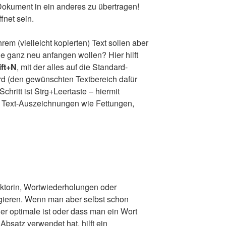
okument in ein anderes zu übertragen!
fnet sein.
em (vielleicht kopierten) Text sollen aber
ie ganz neu anfangen wollen? Hier hilft
ift+N
, mit der alles auf die Standard-
rd (den gewünschten Textbereich dafür
chritt ist Strg+Leertaste – hiermit
 Text-Auszeichnungen wie Fettungen,
Lektorin, Wortwiederholungen oder
gieren. Wenn man aber selbst schon
der optimale ist oder dass man ein Wort
Absatz verwendet hat, hilft ein