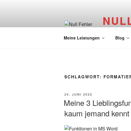
Zum
Inhalt
NUL
springen
Lektorat und
Meine Leistungen
Blog
SCHLAGWORT:
FORMATIE
VERÖFFENTLICHT
24. JUNI 2025
AM
Meine 3 Lieblingsfu
kaum jemand kennt