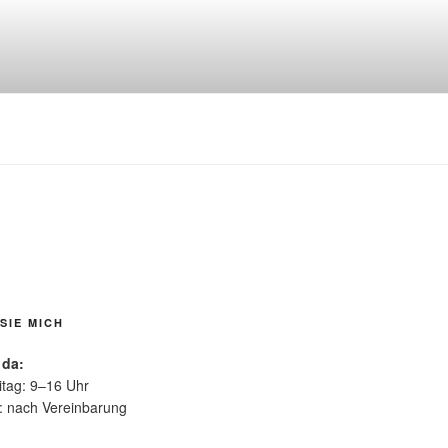
SIE MICH
 da:
itag: 9–16 Uhr
: nach Vereinbarung