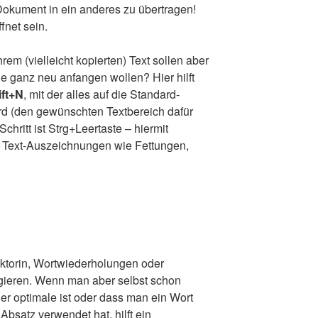
okument in ein anderes zu übertragen!
fnet sein.
em (vielleicht kopierten) Text sollen aber
ie ganz neu anfangen wollen? Hier hilft
ift+N
, mit der alles auf die Standard-
rd (den gewünschten Textbereich dafür
chritt ist Strg+Leertaste – hiermit
 Text-Auszeichnungen wie Fettungen,
Lektorin, Wortwiederholungen oder
gieren. Wenn man aber selbst schon
der optimale ist oder dass man ein Wort
Absatz verwendet hat, hilft ein