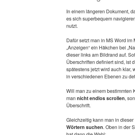
In einem längeren Dokument, das 
es sich superbequem navigiere
nutzt.
Dafür setzt man in MS Word im 
„Anzeigen“ ein Häkchen bei „Na
dieser links am Bildrand auf. S
Überschriften definiert sind, ist
spätestens jetzt wird auch klar, 
in verschiedenen Ebenen zu defin
Will man zu einem bestimmten 
man
nicht endlos scrollen
, so
Überschrift.
Gleichzeitig kann man in diese
Wörtern suchen
. Oben in der S
hat dann die Wahl: