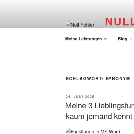
Zum
Inhalt
NUL
springen
Lektorat und
Meine Leistungen
Blog
SCHLAGWORT:
SYNONYM
VERÖFFENTLICHT
24. JUNI 2025
AM
Meine 3 Lieblingsfu
kaum jemand kennt