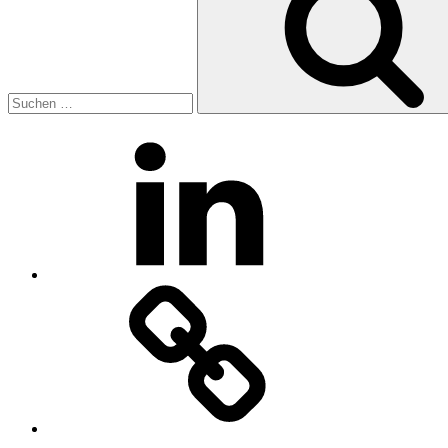
LinkedIn
Xing
E-