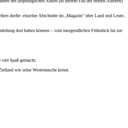
Namen des ursprünglichen Autors (in diesem Fall der beiden Autoren)
iben durfte: einzelne Abschnitte im „Magazin“ über Land und Leute,
Anleitung dort haben können – vom morgendlichen Frühstück bis zur
r viel Spaß gemacht.
ielland wie seine Westentasche kennt.