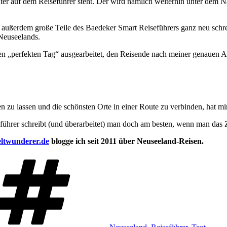
äter auf dem Reiseführer steht. Der wird nämlich weiterhin unter dem 
außerdem große Teile des Baedeker Smart Reiseführers ganz neu schre
 Neuseelands.
nen „perfekten Tag“ ausgearbeitet, den Reisende nach meiner genauen 
zu lassen und die schönsten Orte in einer Route zu verbinden, hat mi
führer schreibt (und überarbeitet) man doch am besten, wenn man das Z
ltwunderer.de
blogge ich seit 2011 über Neuseeland-Reisen.
Schlagwörter