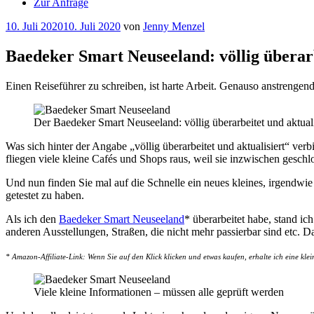
Zur Anfrage
Veröffentlicht
10. Juli 2020
10. Juli 2020
von
Jenny Menzel
am
Baedeker Smart Neuseeland: völlig übera
Einen Reiseführer zu schreiben, ist harte Arbeit. Genauso anstrengend 
Der Baedeker Smart Neuseeland: völlig überarbeitet und aktuali
Was sich hinter der Angabe „völlig überarbeitet und aktualisiert“ v
fliegen viele kleine Cafés und Shops raus, weil sie inzwischen geschl
Und nun finden Sie mal auf die Schnelle ein neues kleines, irgendw
getestet zu haben.
Als ich den
Baedeker Smart Neuseeland
* überarbeitet habe, stand i
anderen Ausstellungen, Straßen, die nicht mehr passierbar sind etc. 
* Amazon-Affiliate-Link: Wenn Sie auf den Klick klicken und etwas kaufen, erhalte ich eine klei
Viele kleine Informationen – müssen alle geprüft werden