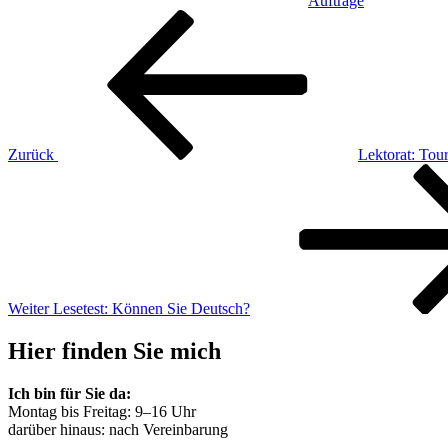
Aufträge
Beitragsnavigation
Vorheriger
Beitrag
Zurück
Lektorat: Tou
Nächster
Beitrag
Weiter
Lesetest: Können Sie Deutsch?
Hier finden Sie mich
Ich bin für Sie da:
Montag bis Freitag: 9–16 Uhr
darüber hinaus: nach Vereinbarung