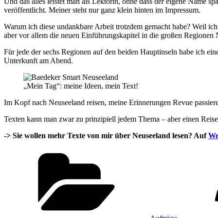
Und das alles leistet man als Lektorin, ohne dass der eigene Name sp
veröffentlicht. Meiner steht nur ganz klein hinten im Impressum.
Warum ich diese undankbare Arbeit trotzdem gemacht habe? Weil ich 
aber vor allem die neuen Einführungskapitel in die großen Regionen
Für jede der sechs Regionen auf den beiden Hauptinseln habe ich ei
Unterkunft am Abend.
„Mein Tag“: meine Ideen, mein Text!
Im Kopf nach Neuseeland reisen, meine Erinnerungen Revue passieren 
Texten kann man zwar zu prinzipiell jedem Thema – aber einen Reise
-> Sie wollen mehr Texte von mir über Neuseeland lesen? Auf
We
Kategorien