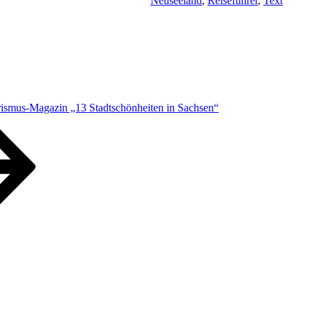
Neuseeland
,
Reiseführer
,
Text
rismus-Magazin „13 Stadtschönheiten in Sachsen“