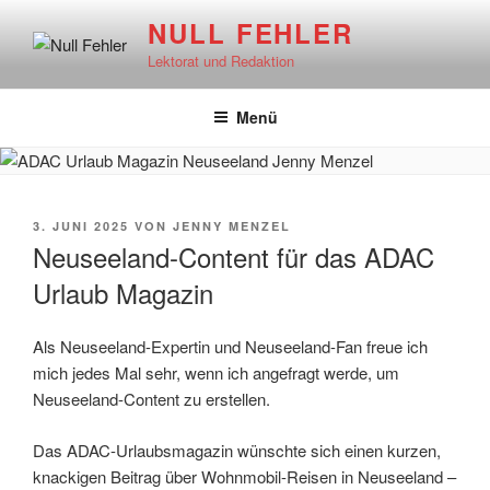
Zum
NULL FEHLER
Inhalt
Lektorat und Redaktion
springen
Menü
VERÖFFENTLICHT
3. JUNI 2025
VON
JENNY MENZEL
AM
Neuseeland-Content für das ADAC
Urlaub Magazin
Als Neuseeland-Expertin und Neuseeland-Fan freue ich
mich jedes Mal sehr, wenn ich angefragt werde, um
Neuseeland-Content zu erstellen.
Das ADAC-Urlaubsmagazin wünschte sich einen kurzen,
knackigen Beitrag über Wohnmobil-Reisen in Neuseeland –