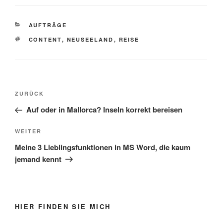
KATEGORIEN
AUFTRÄGE
SCHLAGWÖRTER
CONTENT
,
NEUSEELAND
,
REISE
Beitragsnavigation
Vorheriger
ZURÜCK
Beitrag
Auf oder in Mallorca? Inseln korrekt bereisen
Nächster
WEITER
Beitrag
Meine 3 Lieblingsfunktionen in MS Word, die kaum
jemand kennt
HIER FINDEN SIE MICH